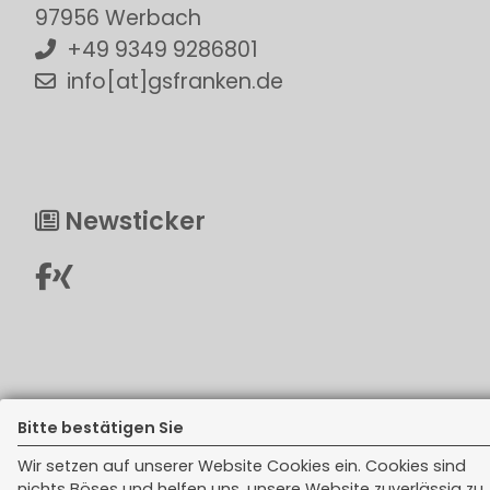
97956 Werbach
+49 9349 9286801
info[at]gsfranken.de
Newsticker
Rechtliches
Bitte bestätigen Sie
Impressum
Wir setzen auf unserer Website Cookies ein. Cookies sind
nichts Böses und helfen uns, unsere Website zuverlässig zu